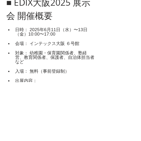
■ EDIX大阪2025 展示
会 開催概要
日時： 2025年6月11日（水）〜13日
（金）10:00〜17:00
会場： インテックス大阪 ６号館
対象： 幼稚園・保育園関係者、塾経
営、教育関係者、保護者、自治体担当者
など
入場： 無料（事前登録制）
出展内容：
AICOによるデモンストレーション
（実機展示）
幼稚園・ご家庭での導入事例紹介
AICO Familyアプリとの連携体験
教育機関向け導入モデル・料金プラ
ンの説明
導入相談＆事前お申込み